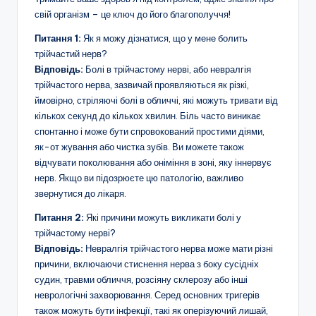
свій організм – це ключ до його благополуччя!
Питання 1:
Як я можу дізнатися, що у мене болить
трійчастий нерв?
Відповідь:
Болі в трійчастому нерві, або невралгія
трійчастого нерва, зазвичай проявляються як різкі,
ймовірно, стріляючі болі в обличчі, які можуть тривати від
кількох секунд до кількох хвилин. Біль часто виникає
спонтанно і може бути спровокований простими діями,
як-от жування або чистка зубів. Ви можете також
відчувати поколювання або оніміння в зоні, яку іннервує
нерв. Якщо ви підозрюєте цю патологію, важливо
звернутися до лікаря.
Питання 2:
Які причини можуть викликати болі у
трійчастому нерві?
Відповідь:
Невралгія трійчастого нерва може мати різні
причини, включаючи стиснення нерва з боку сусідніх
судин, травми обличчя, розсіяну склерозу або інші
неврологічні захворювання. Серед основних тригерів
також можуть бути інфекції, такі як оперізуючий лишай,