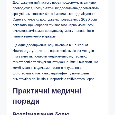
Дослідження трійчастого нерва продовжують активно
проводитися, і результати цих досліджень допомагають
зрозуміти механізми болю і можливі методи лікування.
Одне з ключових досліджень, проведених у 2020 році,
показало, що
невралгія трійчастого нерва
може бути
викликана змінами в середньому мозку та наявністю
певних генетичних маркерів.
Ще одне дослідження, опубліковане в “Journal of
Neurosurgery”, вивчало ефективність різних методів
лікування, включаючи медикаментозну терапію,
фізіотерапію та хірургічні втручання. Вчені виявили, що
комбінування медикаментозного лікування з
фізіотерапією має найкращий ефект у полегшенні
симптомів у пацієнтів з невралгією трійчастого нерва.
Практичні медичні
поради
Розпізнавання болю