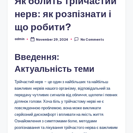
Як болить трійчастий
нерв: як розпізнати і
що робити?
admin
November 29, 2024
No Comments
Posted
by
Введення:
Актуальність теми
Трійчастий нерв – це один з найбільших та найбільш
важливих нервів нашого організму, відповідальний за
передачу чутливих сигналів від обличчя, щелепи і певних
ділянок голови. Хоча біль у трійчастому нерві не є
повсякденною проблемою, вона може викликати
серйозний дискомфорт і впливати на якість життя.
Ознайомлення з симптомами болю, методами
розпізнавання та лікування трійчастого нерва є важливим