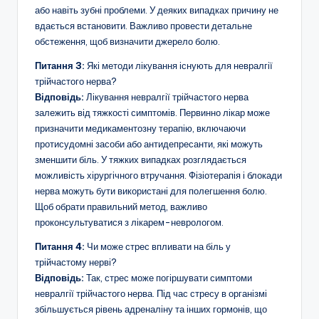
або навіть зубні проблеми. У деяких випадках причину не
вдається встановити. Важливо провести детальне
обстеження, щоб визначити джерело болю.
Питання 3:
Які методи лікування існують для невралгії
трійчастого нерва?
Відповідь:
Лікування невралгії трійчастого нерва
залежить від тяжкості симптомів. Первинно лікар може
призначити медикаментозну терапію, включаючи
протисудомні засоби або антидепресанти, які можуть
зменшити біль. У тяжких випадках розглядається
можливість хірургічного втручання. Фізіотерапія і блокади
нерва можуть бути використані для полегшення болю.
Щоб обрати правильний метод, важливо
проконсультуватися з лікарем-неврологом.
Питання 4:
Чи може стрес впливати на біль у
трійчастому нерві?
Відповідь:
Так, стрес може погіршувати симптоми
невралгії трійчастого нерва. Під час стресу в організмі
збільшується рівень адреналіну та інших гормонів, що