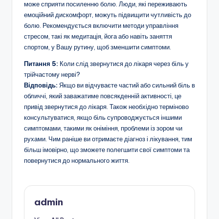
може сприяти посиленню болю. Люди, які переживають
емоційний дискомфорт, можуть підвищити чутливість до
болю. Рекомендується включити методи управління
стресом, такі як медитація, йога або навіть заняття
спортом, у Вашу рутину, щоб зменшити симптоми.
Питання 5:
Коли слід звернутися до лікаря через біль у
трійчастому нерві?
Відповідь:
Якщо ви відчуваєте частий або сильний біль в
обличчі, який заважатиме повсякденній активності, це
привід звернутися до лікаря. Також необхідно терміново
консультуватися, якщо біль супроводжується іншими
симптомами, такими як оніміння, проблеми із зором чи
рухами. Чим раніше ви отримаєте діагноз і лікування, тим
більш імовірно, що зможете полегшити свої симптоми та
повернутися до нормального життя.
admin