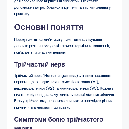
для своєчасного вирішення проблеми. Ця стаття
допоможе вам розібратися в цій темі та втілити знання у
практику.
Основні поняття
Перед тим, як заглибитися у симптоми та лікування,
давайте розглянемо деякі ключові терміни та концепції,
пов’язані з трійчастим нервом.
Трійчастий нерв
Трійчастий нерв (Nervus trigeminus) є п’ятим черепним
нервом, що складається з трьох гілок: очної (V1),
верхньощелепної (V2) та нижньощелепної (V3). Кожна з
цих гілок відповідає за чутливість певної ділянки обличчя.
Біль у трійчастому нерві може виникати внаслідок різних
причин – від невралгії до травм.
Симптоми болю трійчастого
нерва