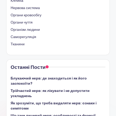
Клітина
Нервова система
Органи кровообігу
Органи чуття
Організм людини
Саморегуляція
Тканини
Останні Пости
Блукаючий нерв: де знаходиться і як його
заспокоїти?
Трійчастий нерв: як лікувати і не допустити
ускладнень
Як зрозуміти, що треба видаляти нерв: ознаки і
симптоми
Що таке лицевий нерв: особливості та функції