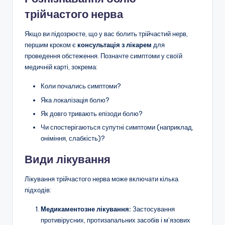
трійчастого нерва
Якщо ви підозрюєте, що у вас болить трійчастий нерв,
першим кроком є
консультація з лікарем
для
проведення обстеження. Позначте симптоми у своїй
медичній карті, зокрема:
Коли почались симптоми?
Яка локалізація болю?
Як довго тривають епізоди болю?
Чи спостерігаються супутні симптоми (наприклад,
оніміння, слабкість)?
Види лікування
Лікування трійчастого нерва може включати кілька
підходів:
Медикаментозне лікування:
Застосування
противірусних, протизапальних засобів і м’язових