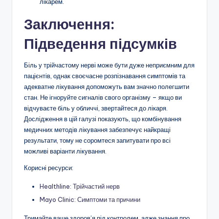
лікарем.
Заключення:
Підведення підсумків
Біль у трійчастому нерві може бути дуже неприємним для
пацієнтів, однак своєчасне розпізнавання симптомів та
адекватне лікування допоможуть вам значно полегшити
стан. Не ігноруйте сигналів свого організму – якщо ви
відчуваєте біль у обличчі, звертайтеся до лікаря.
Дослідження в цій галузі показують, що комбінування
медичних методів лікування забезпечує найкращі
результати, тому не соромтеся запитувати про всі
можливі варіанти лікування.
Корисні ресурси:
Healthline: Трійчастий нерв
Mayo Clinic: Симптоми та причини
Тримайте ваше здоров’я під контролем, адже знання про