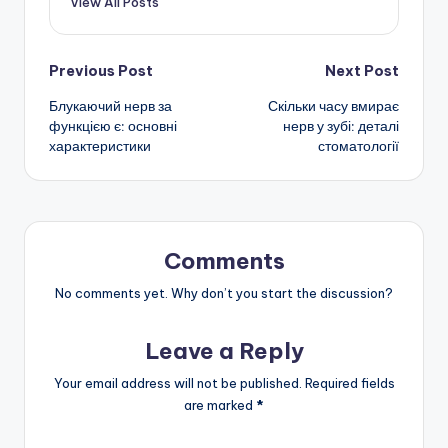
View All Posts
Post
Previous Post
Next Post
Блукаючий нерв за
Скільки часу вмирає
navigation
функцією є: основні
нерв у зубі: деталі
характеристики
стоматології
Comments
No comments yet. Why don’t you start the discussion?
Leave a Reply
Your email address will not be published.
Required fields
are marked
*