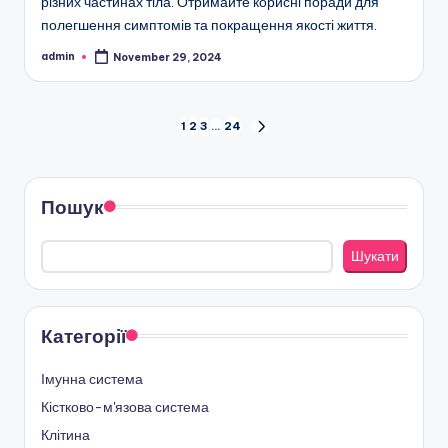
різних частинах тіла. Отримайте корисні поради для
полегшення симптомів та покращення якості життя.
admin
November 29, 2024
Posted
by
Posts
1
2
3
…
24
NEXT
PAGE
pagination
Пошук
Шукати
Категорії
Імунна система
Кістково-м'язова система
Клітина