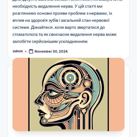
необхідність видалення нерва. У цій статті ми
розглянемо основні прояви проблем з нервами, їх
вплив на здоров'я зубів і загальний стан нервової
системи. Дізнайтеся, коли варто звертатися до
стоматолога та як своєчасне видалення нерва може
запобігти серйознішим ускладненням.
admin
November 30, 2024
Posted
by