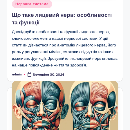
Posted
Нервова система
in
Що таке лицевий нерв: особливості
та функції
Досліджуйте особливості та функції лицевого нерва,
ключового елемента нашої нервової системи. У цій
статті ви дізнаєтеся про анатомію лицевого нерва, його
роль у регулюванні міміки, смакових відчуттів та інших
важливих функцій. Зрозумійте, як лицевий нерв впливає
на наше повсякденне життя та здоров'я.
admin
November 30, 2024
Posted
by