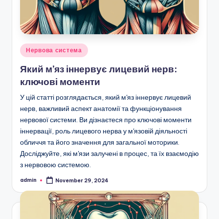
Posted
Нервова система
in
Який м’яз іннервує лицевий нерв:
ключові моменти
У цій статті розглядається, який м'яз іннервує лицевий
нерв, важливий аспект анатомії та функціонування
нервової системи. Ви дізнаєтеся про ключові моменти
іннервації, роль лицевого нерва у м'язовій діяльності
обличчя та його значення для загальної моторики.
Досліджуйте, які м'язи залучені в процес, та їх взаємодію
з нервовою системою.
admin
November 29, 2024
Posted
by