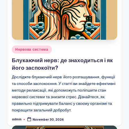
Posted
Нервова система
in
Блукаючий нерв: де знаходиться і як
його заспокоїти?
Досліджте блукаючий нерв: його розташування, функції
та способи заспокоєння. У статті ви знайдете ефективні
методи релаксації, які допоможуть поліпшити стан
нервової системи та знизити стрес. Дізнайтеся, як
правильно підтримувати баланс у своєму організмі та
покращити загальний добробут.
admin
November 30, 2024
Posted
by