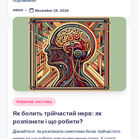
порожнини!
admin
November 29, 2024
Posted
by
Posted
Нервова система
in
Як болить трійчастий нерв: як
розпізнати і що робити?
Дізнайтеся, як розпізнати симптоми болю трійчастого
нерва та що робити для полегшення стану. У статті