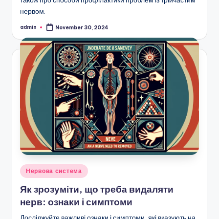
також про способи профілактики проблем із трійчастим
нервом.
admin
November 30, 2024
Posted
by
Posted
Нервова система
in
Як зрозуміти, що треба видаляти
нерв: ознаки і симптоми
Досліджуйте важливі ознаки і симптоми, які вказують на