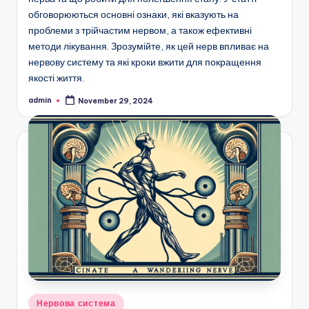
обговорюються основні ознаки, які вказують на
проблеми з трійчастим нервом, а також ефективні
методи лікування. Зрозумійте, як цей нерв впливає на
нервову систему та які кроки вжити для покращення
якості життя.
admin
November 29, 2024
Posted
by
Posted
Нервова система