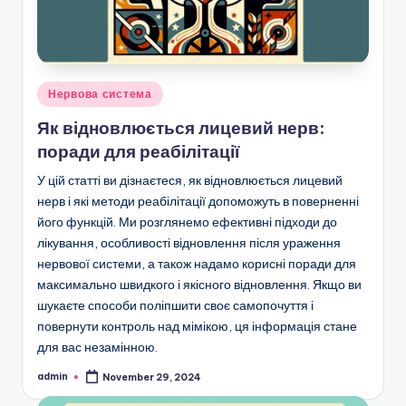
Posted
Нервова система
in
Як відновлюється лицевий нерв:
поради для реабілітації
У цій статті ви дізнаєтеся, як відновлюється лицевий
нерв і які методи реабілітації допоможуть в поверненні
його функцій. Ми розглянемо ефективні підходи до
лікування, особливості відновлення після ураження
нервової системи, а також надамо корисні поради для
максимально швидкого і якісного відновлення. Якщо ви
шукаєте способи поліпшити своє самопочуття і
повернути контроль над мімікою, ця інформація стане
для вас незамінною.
admin
November 29, 2024
Posted
by