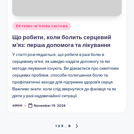
Posted
Кістково-м'язова система
in
Що робити, коли болить серцевий
м’яз: перша допомога та лікування
У статті розглядається, що робити в разі болю в
серцевому м'язі, як швидко надати допомогу та які
методи лікування існують. Ви дізнаєтеся про симптоми
серцевих проблем, способи полегшення болю та
профілактичні заходи для підтримки здоров'я серця.
Важливо знати, коли слід звернутися до фахівця та як
діяти у разі надзвичайної ситуації.
admin
November 19, 2024
Posted
by
Posts
1
2
3
…
8
NEXT