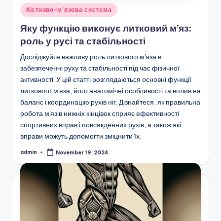
Posted
Кістково-м'язова система
in
Яку функцію виконує литковий м’яз:
роль у русі та стабільності
Досліджуйте важливу роль литкового м'яза в
забезпеченні руху та стабільності під час фізичної
активності. У цій статті розглядаються основні функції
литкового м'яза, його анатомічні особливості та вплив на
баланс і координацію рухів ніг. Дізнайтеся, як правильна
робота м'язів нижніх кінцівок сприяє ефективності
спортивних вправ і повсякденних рухів, а також які
вправи можуть допомогти зміцнити їх.
admin
November 19, 2024
Posted
by