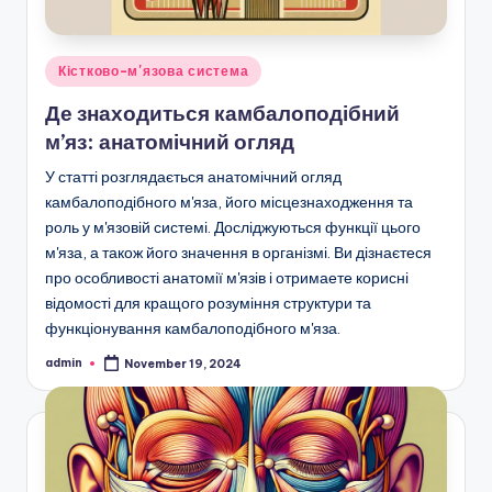
Posted
Кістково-м'язова система
in
Де знаходиться камбалоподібний
м’яз: анатомічний огляд
У статті розглядається анатомічний огляд
камбалоподібного м'яза, його місцезнаходження та
роль у м'язовій системі. Досліджуються функції цього
м'яза, а також його значення в організмі. Ви дізнаєтеся
про особливості анатомії м'язів і отримаете корисні
відомості для кращого розуміння структури та
функціонування камбалоподібного м'яза.
admin
November 19, 2024
Posted
by