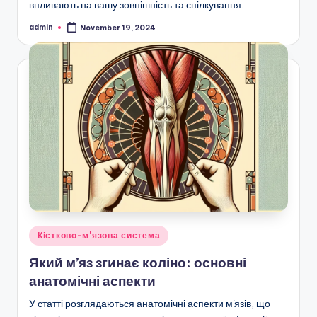
впливають на вашу зовнішність та спілкування.
admin
November 19, 2024
Posted
by
Posted
Кістково-м'язова система
in
Який м’яз згинає коліно: основні
анатомічні аспекти
У статті розглядаються анатомічні аспекти м'язів, що