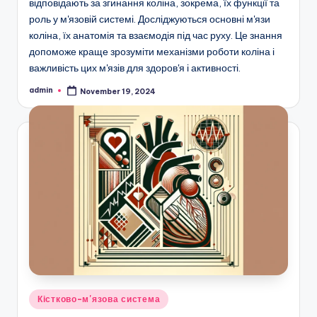
відповідають за згинання коліна, зокрема, їх функції та
роль у м'язовій системі. Досліджуються основні м'язи
коліна, їх анатомія та взаємодія під час руху. Це знання
допоможе краще зрозуміти механізми роботи коліна і
важливість цих м'язів для здоров'я і активності.
admin
November 19, 2024
Posted
by
Posted
Кістково-м'язова система
in