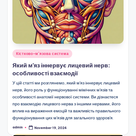
Posted
Кістково-м'язова система
in
Який м’яз іннервує лицевий нерв:
особливості взаємодії
У цій статті ми розглянемо, який м'яз іннервує лицевий
нерв, його роль у функціонуванні мімічних м'язів та
особливості анатомії нервової системи. Ви дізнаєтеся
про взаємодію лицевого нерва з іншими нервами, його
вплив на вираження емоцій та важливість правильного
функціонування цих м'язів для загального здоров'я.
admin
November 19, 2024
Posted
by