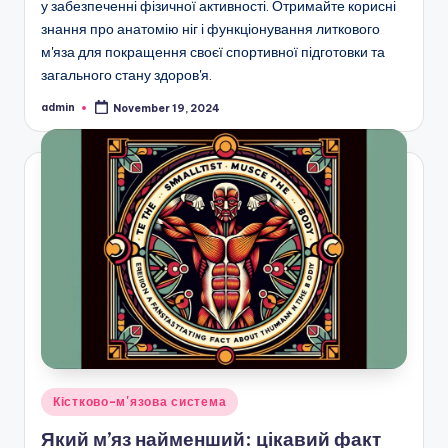
у забезпеченні фізичної активності. Отримайте корисні
знання про анатомію ніг і функціонування литкового
м'яза для покращення своєї спортивної підготовки та
загального стану здоров'я.
admin
November 19, 2024
Posted
by
Posted
Кістково-м'язова система
in
Який м’яз найменший: цікавий факт