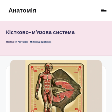
Анатомія
Skip
to
content
Кістково-м’язова система
Home
»
Кістково-м'язова система