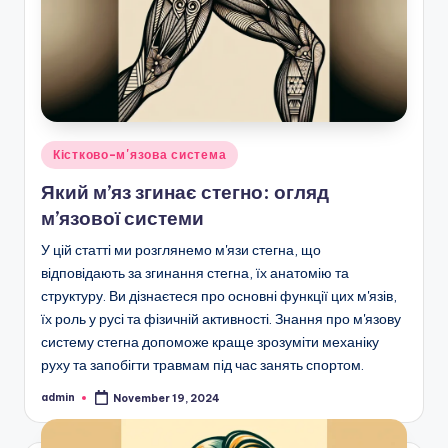
Posted
Кістково-м'язова система
in
Який м’яз згинає стегно: огляд
м’язової системи
У цій статті ми розглянемо м'язи стегна, що
відповідають за згинання стегна, їх анатомію та
структуру. Ви дізнаєтеся про основні функції цих м'язів,
їх роль у русі та фізичній активності. Знання про м'язову
систему стегна допоможе краще зрозуміти механіку
руху та запобігти травмам під час занять спортом.
admin
November 19, 2024
Posted
by