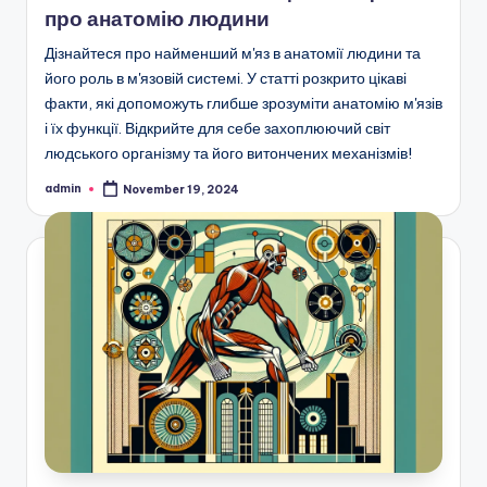
про анатомію людини
Дізнайтеся про найменший м'яз в анатомії людини та
його роль в м'язовій системі. У статті розкрито цікаві
факти, які допоможуть глибше зрозуміти анатомію м'язів
і їх функції. Відкрийте для себе захоплюючий світ
людського організму та його витончених механізмів!
admin
November 19, 2024
Posted
by