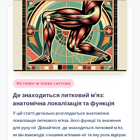
Posted
Кістково-м'язова система
in
Де знаходиться литковий м’яз:
анатомічна локалізація та функція
У цій статті детально розглядається анатомічна
локалізація литкового м'яза, його функції та значення
для руху ніг. Дізнайтеся, де знаходиться литковий м'яз,
як він взаємодіє з іншими м'язами ніг та яку роль відіграє