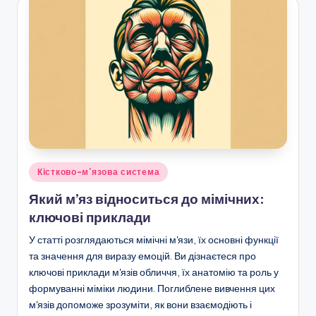
Posted
Кістково-м'язова система
in
Який м’яз відноситься до мімічних:
ключові приклади
У статті розглядаються мімічні м'язи, їх основні функції
та значення для виразу емоцій. Ви дізнаєтеся про
ключові приклади м'язів обличчя, їх анатомію та роль у
формуванні міміки людини. Поглиблене вивчення цих
м'язів допоможе зрозуміти, як вони взаємодіють і