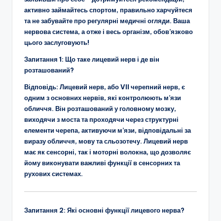
активно займайтесь спортом, правильно харчуйтеся
та не забувайте про регулярні медичні огляди. Ваша
нервова система, а отже і весь організм, обов’язково
цього заслуговують!
Запитання 1:
Що таке лицевий нерв і де він
розташований?
Відповідь:
Лицевий нерв, або VII черепний нерв, є
одним з основних нервів, які контролюють м’язи
обличчя. Він розташований у головному мозку,
виходячи з моста та проходячи через структурні
елементи черепа, активуючи м’язи, відповідальні за
виразу обличчя, мову та сльозотечу. Лицевий нерв
має як сенсорні, так і моторні волокна, що дозволяє
йому виконувати важливі функції в сенсорних та
рухових системах.
Запитання 2:
Які основні функції лицевого нерва?