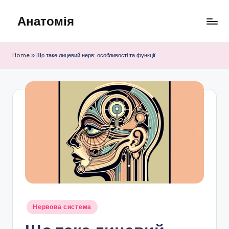
Анатомія
Skip
to
content
Home
»
Що таке лицевий нерв: особливості та функції
Posted
Нервова система
in