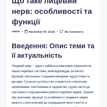
Що таке лицевий
нерв: особливості та
функції
admin
November 30, 2024
No Comments
Posted
by
Введення: Опис теми та
її актуальність
Лицевий нерв – один з найбільш важливих компонентів
нашої нервової системи, який відповідає за багато
функцій, пов’язаних з нашими емоціями, відчуттями та
рухами. Сучасне суспільство стикається з багатьма
проблемами, пов’язаними зі здоров’ям, і дуже часто це
пов’язано з порушеннями роботи подібних нервів. Знання
про анатомію, функції та особливості лицевого нерва
можуть стати ключем до покращення якості життя, а