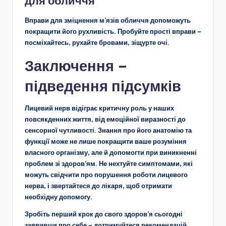
для обличчя
Вправи для зміцнення м’язів обличчя допоможуть
покращити його рухливість. Пробуйте прості вправи –
посміхайтесь, рухайте бровами, зіщурте очі.
Заключення –
підведення підсумків
Лицевий нерв відіграє критичну роль у наших
повсякденних життя, від емоційної виразності до
сенсорної чутливості. Знання про його анатомію та
функції може не лише покращити ваше розуміння
власного організму, але й допомогти при виникненні
проблем зі здоров’ям. Не нехтуйте симптомами, які
можуть свідчити про порушення роботи лицевого
нерва, і звертайтеся до лікаря, щоб отримати
необхідну допомогу.
Зробіть перший крок до свого здоров’я сьогодні
заявивши про себе – дотримуйтеся рекомендацій,