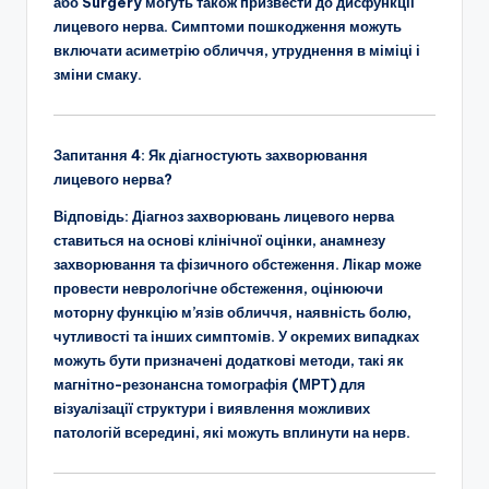
або Surgery могуть також призвести до дисфункції
лицевого нерва. Симптоми пошкодження можуть
включати асиметрію обличчя, утруднення в міміці і
зміни смаку.
Запитання 4:
Як діагностують захворювання
лицевого нерва?
Відповідь:
Діагноз захворювань лицевого нерва
ставиться на основі клінічної оцінки, анамнезу
захворювання та фізичного обстеження. Лікар може
провести неврологічне обстеження, оцінюючи
моторну функцію м’язів обличчя, наявність болю,
чутливості та інших симптомів. У окремих випадках
можуть бути призначені додаткові методи, такі як
магнітно-резонансна томографія (МРТ) для
візуалізації структури і виявлення можливих
патологій всередині, які можуть вплинути на нерв.