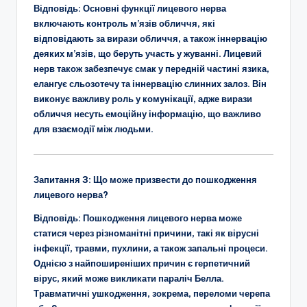
Відповідь:
Основні функції лицевого нерва
включають контроль м’язів обличчя, які
відповідають за вирази обличчя, а також іннервацію
деяких м’язів, що беруть участь у жуванні. Лицевий
нерв також забезпечує смак у передній частині язика,
елангує сльозотечу та іннервацію слинних залоз. Він
виконує важливу роль у комунікації, адже вирази
обличчя несуть емоційну інформацію, що важливо
для взаємодії між людьми.
Запитання 3:
Що може призвести до пошкодження
лицевого нерва?
Відповідь:
Пошкодження лицевого нерва може
статися через різноманітні причини, такі як вірусні
інфекції, травми, пухлини, а також запальні процеси.
Однією з найпоширеніших причин є герпетичний
вірус, який може викликати параліч Белла.
Травматичні ушкодження, зокрема, переломи черепа