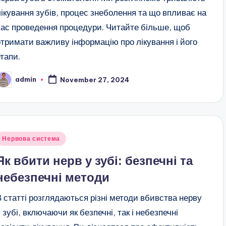
лікування зубів, процес знеболення та що впливає на
час проведення процедури. Читайте більше, щоб
отримати важливу інформацію про лікування і його
етапи.
admin
November 27, 2024
osted
y
Posted
Нервова система
n
Як вбити нерв у зубі: безпечні та
небезпечні методи
В статті розглядаються різні методи вбивства нерву
у зубі, включаючи як безпечні, так і небезпечні