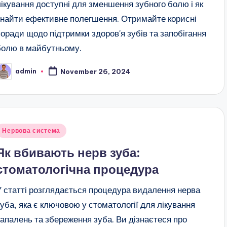
лікування доступні для зменшення зубного болю і як
знайти ефективне полегшення. Отримайте корисні
поради щодо підтримки здоров'я зубів та запобігання
болю в майбутньому.
admin
November 26, 2024
osted
y
Posted
Нервова система
n
Як вбивають нерв зуба:
стоматологічна процедура
У статті розглядається процедура видалення нерва
зуба, яка є ключовою у стоматології для лікування
запалень та збереження зуба. Ви дізнаєтеся про