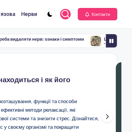
’язова
Нерви
Контакти
и нерв: ознаки і симптоми
Що таке лицевий нерв: ос
November 30, 2024
находиться і як його
розташування, функції та способи
 ефективні методи релаксації, які
вої системи та знизити стрес. Дізнайтеся,
с у своєму організмі та покращити