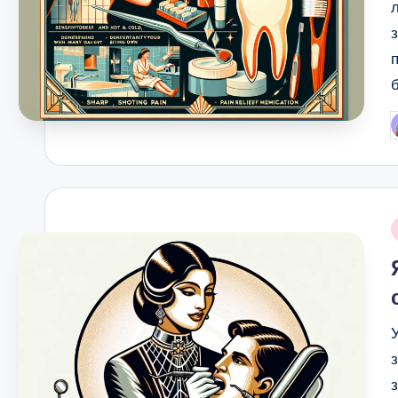
P
b
i