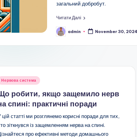
загальний добробут.
Читати Далі
admin
November 30, 202
Posted
by
Posted
Нервова система
n
Що робити, якщо защемило нерв
на спині: практичні поради
У цій статті ми розглянемо корисні поради для тих,
хто зіткнувся із защемленням нерва на спині.
Дізнайтеся про ефективні методи домашнього