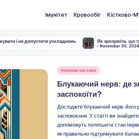
Імунітет
Кровообіг
Кістково-М
допустити ускладнень
Як зрозуміти, що треба видалят
November 30, 2024
Posted
Нервова система
in
Блукаючий нерв: де з
заспокоїти?
Досліджте блукаючий нерв: його 
заспокоєння. У статті ви знайдете
допоможуть поліпшити стан нерво
як правильно підтримувати балан