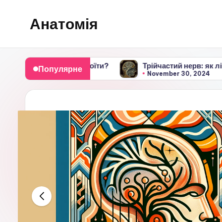
Анатомія
Skip
to
content
 його заспокоїти?
Трійчастий нерв: як лікувати і не 
Популярне
November 30, 2024