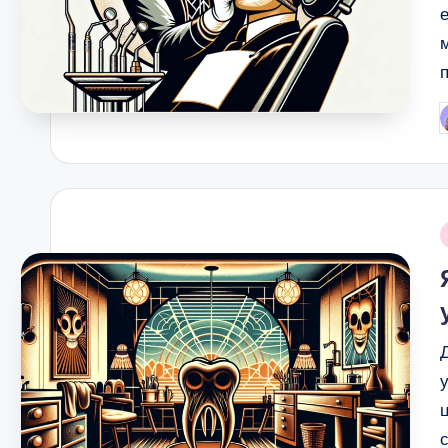
P
b
i