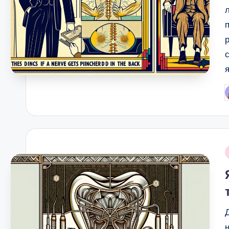
P
b
i