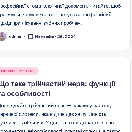
професійної стоматологічної допомоги. Читайте, щоб
зрозуміти, чому не варто ігнорувати професійний
підхід при лікуванні зубних проблем.
admin
November 26, 2024
osted
y
Posted
Нервова система
n
Що таке трійчастий нерв: функції
та особливості
Досліджуйте трійчастий нерв — важливу частину
нервової системи, яка відповідає за чутливість і
рухливість обличчя. У цій статті ви дізнаєтеся про
його анатомічні особливості, основні функції, а також